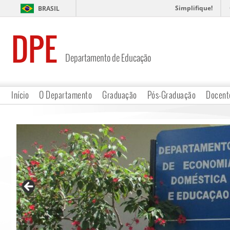
Simplifique!
BRASIL
DPE
Departamento de Educação
Início
O Departamento
Graduação
Pós-Graduação
Docent
Horário de Atendimento Docente
Links
Contato